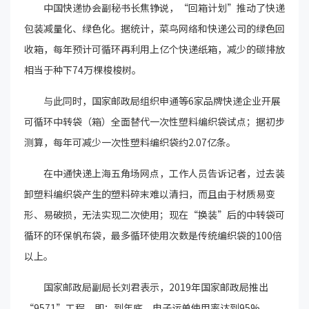
中国快递协会副秘书长焦铮说，“回箱计划”推动了快递
包装减量化、绿色化。据统计，菜鸟网络和快递公司的绿色回
收箱，每年预计可循环再利用上亿个快递纸箱，减少的碳排放
相当于种下74万棵梭梭树。
与此同时，国家邮政局组织申通等6家品牌快递企业开展
可循环中转袋（箱）全面替代一次性塑料编织袋试点；据初步
测算，每年可减少一次性塑料编织袋约2.07亿条。
在中通快递上海五角场网点，工作人员告诉记者，过去装
卸塑料编织袋产生的塑料碎末难以清扫，而且由于材质易变
形、易破损，无法实现二次使用；现在“换装”后的中转袋可
循环的环保帆布袋，最多循环使用次数是传统编织袋的100倍
以上。
国家邮政局副局长刘君表示，2019年国家邮政局推出
“9571”工程，即：到年底，电子运单使用率达到95%、